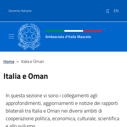
Salta al contenuto
IT
EN
Governo Italiano
Intestazione sito, social e menù
Ambasciata d'Italia Mascate
Il nuovo sito Ambasciata d'Italia a Mascate
Home
>
Italia e Oman
Italia e Oman
In questa sezione vi sono i collegamenti agli
approfondimenti, aggiornamenti e notizie dei rapporti
bilaterali tra Italia e Oman nei diversi ambiti di
cooperazione politica, economica, culturale, scientifica
e allo sviluppo.