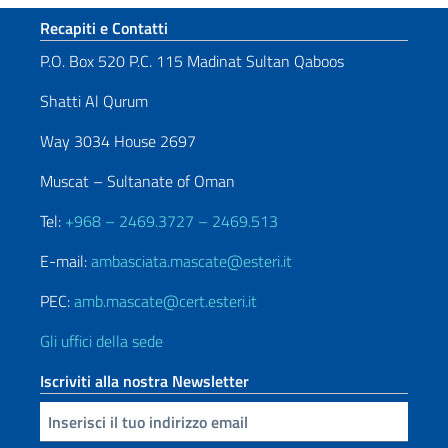
Sezione footer
Recapiti e Contatti
P.O. Box 520 P.C. 115 Madinat Sultan Qaboos
Shatti Al Qurum
Way 3034 House 2697
Muscat – Sultanate of Oman
Tel:
+968 – 2469.3727 – 2469.513
E-mail:
ambasciata.mascate@esteri.it
PEC:
amb.mascate@cert.esteri.it
Gli uffici della sede
Iscriviti alla nostra Newsletter
Inserisci la tua email