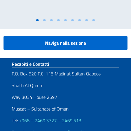
Naviga nella sezione
Sezione footer
Recapiti e Contatti
P.O. Box 520 P.C. 115 Madinat Sultan Qaboos
Shatti Al Qurum
Way 3034 House 2697
Muscat – Sultanate of Oman
Tel:
+968 – 2469.3727 – 2469.513