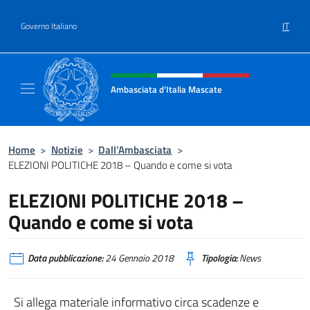
Salta al contenuto
IT
Governo Italiano
Intestazione sito, social e menù
Ambasciata d'Italia Mascate
Il nuovo sito Ambasciata d'Italia a Mascate
Home
>
Notizie
>
Dall’Ambasciata
>
ELEZIONI POLITICHE 2018 – Quando e come si vota
ELEZIONI POLITICHE 2018 –
Quando e come si vota
Data pubblicazione:
24 Gennaio 2018
Tipologia:
News
Si allega materiale informativo circa scadenze e