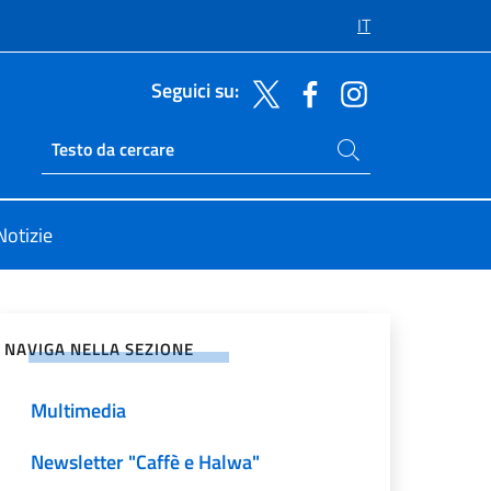
IT
Seguici su:
Cerca nel sito
Ricerca sito live
Notizie
vidi sui Social Network
NAVIGA NELLA SEZIONE
Multimedia
Newsletter "Caffè e Halwa"