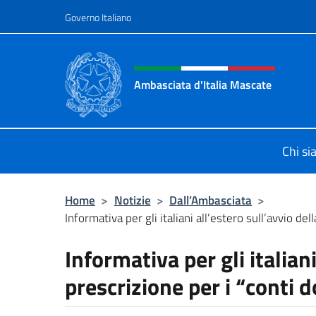
Salta al contenuto
Governo Italiano
Intestazione sito, social 
Ambasciata d'Italia Mascate
Il nuovo sito Ambasciata d'Italia a
Chi s
Home
>
Notizie
>
Dall’Ambasciata
>
Informativa per gli italiani all’estero sull’avvio dell
Informativa per gli italiani
prescrizione per i “conti 