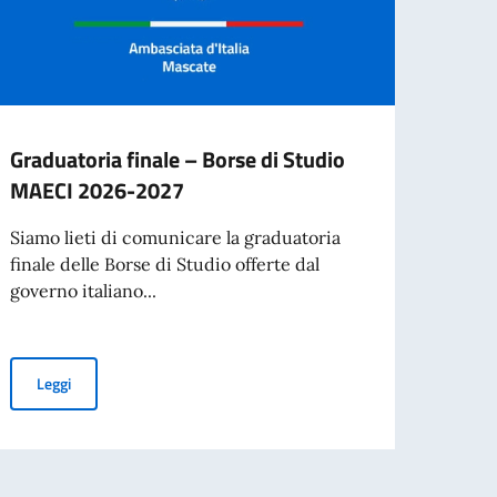
Graduatoria finale – Borse di Studio
AVVI
MAECI 2026-2027
IMPI
Siamo lieti di comunicare la graduatoria
L’Amba
finale delle Borse di Studio offerte dal
indet
governo italiano...
l’assu
Graduatoria finale – Borse di Studio MAECI 2026-2027
Leggi
Leg
per l’espatrio dal 3 agosto