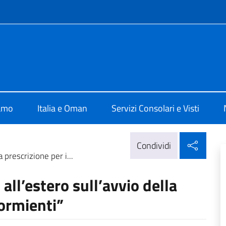
e menù
 Mascate
iamo
Italia e Oman
Servizi Consolari e Visti
Condi
Condividi
a prescrizione per i...
 all’estero sull’avvio della
dormienti”