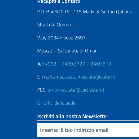
Sezione footer
Recapiti e Contatti
P.O. Box 520 P.C. 115 Madinat Sultan Qaboos
Shatti Al Qurum
Way 3034 House 2697
Muscat – Sultanate of Oman
Tel:
+968 – 2469.3727 – 2469.513
E-mail:
ambasciata.mascate@esteri.it
PEC:
amb.mascate@cert.esteri.it
Gli uffici della sede
Iscriviti alla nostra Newsletter
Inserisci la tua email