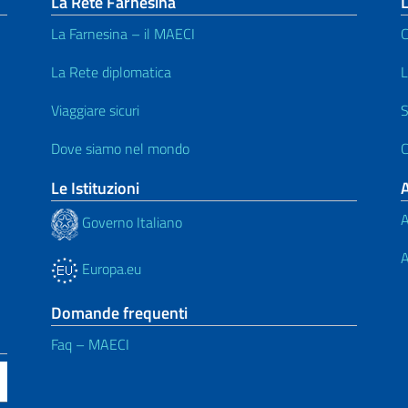
La Rete Farnesina
L
La Farnesina – il MAECI
C
La Rete diplomatica
L
Viaggiare sicuri
S
Dove siamo nel mondo
C
Le Istituzioni
A
Governo Italiano
A
Europa.eu
Domande frequenti
Faq – MAECI