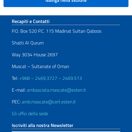
Naviga nella sezione
Sezione footer
Recapiti e Contatti
P.O. Box 520 P.C. 115 Madinat Sultan Qaboos
Shatti Al Qurum
Way 3034 House 2697
Muscat – Sultanate of Oman
Tel:
+968 – 2469.3727 – 2469.513
E-mail:
ambasciata.mascate@esteri.it
PEC:
amb.mascate@cert.esteri.it
Gli uffici della sede
Iscriviti alla nostra Newsletter