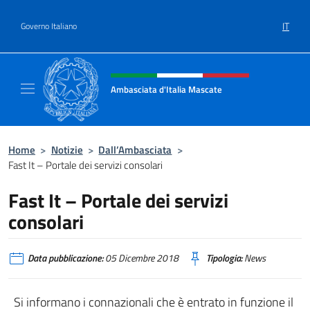
Salta al contenuto
IT
Governo Italiano
Intestazione sito, social e menù
Ambasciata d'Italia Mascate
Il nuovo sito Ambasciata d'Italia a Mascate
Home
>
Notizie
>
Dall’Ambasciata
>
Fast It – Portale dei servizi consolari
Fast It – Portale dei servizi
consolari
Data pubblicazione:
05 Dicembre 2018
Tipologia:
News
Si informano i connazionali che è entrato in funzione il