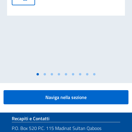
Naviga nella sezione
Sezione footer
Recapiti e Contatti
P.O. Box 520 P.C. 115 Madinat Sultan Qaboos