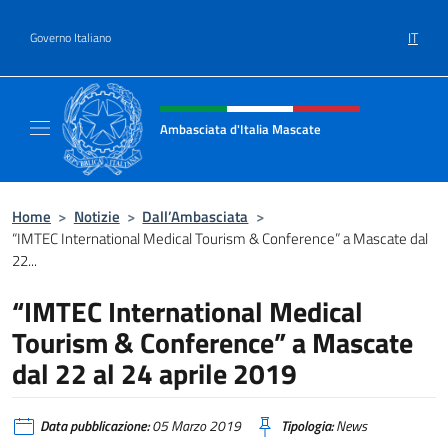
Salta al contenuto
IT
Governo Italiano
Intestazione sito, social e menù
Ambasciata d'Italia Mascate
Il nuovo sito Ambasciata d'Italia a Mascate
Home
>
Notizie
>
Dall’Ambasciata
>
“IMTEC International Medical Tourism & Conference” a Mascate dal
22...
“IMTEC International Medical
Tourism & Conference” a Mascate
dal 22 al 24 aprile 2019
Data pubblicazione:
05 Marzo 2019
Tipologia:
News