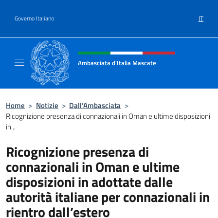
Salta al contenuto
IT
Governo Italiano
Intestazione sito, social e menù
Ambasciata d'Italia Mascate
Il nuovo sito Ambasciata d'Italia a Mascate
Home
>
Notizie
>
Dall’Ambasciata
>
Ricognizione presenza di connazionali in Oman e ultime disposizioni
in...
Ricognizione presenza di
connazionali in Oman e ultime
disposizioni in adottate dalle
autorità italiane per connazionali in
rientro dall’estero