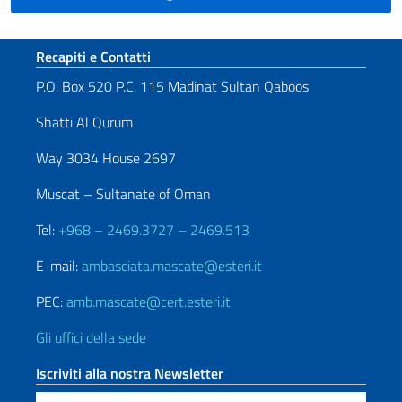
Sezione footer
Recapiti e Contatti
P.O. Box 520 P.C. 115 Madinat Sultan Qaboos
Shatti Al Qurum
Way 3034 House 2697
Muscat – Sultanate of Oman
Tel:
+968 – 2469.3727 – 2469.513
E-mail:
ambasciata.mascate@esteri.it
PEC:
amb.mascate@cert.esteri.it
Gli uffici della sede
Iscriviti alla nostra Newsletter