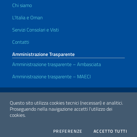
Chi siamo
L’Italia e Oman
Servizi Consolari e Visti
Contatti
Amministrazione Trasparente
Amministrazione trasparente – Ambasciata
Amministrazione trasparente – MAECI
Link Utili
Note legali
Privacy e cookie policy
Dichiarazione di accessibilità
Questo sito utilizza cookies tecnici (necessari) e analitici.
Proseguendo nella navigazione accetti l'utilizzo dei
cookies.
2026 Copyright Ministero degli Affari Esteri e della Cooperazione
Internazionale
COOKIES
I CO
PREFERENZE
ACCETTO TUTTI