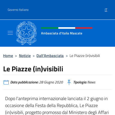
Salta al contenuto
IT
Governo Italiano
Intestazione sito, social e menù
Ambasciata d'Italia Mascate
Il nuovo sito Ambasciata d'Italia a Mascate
Home
>
Notizie
>
Dall’Ambasciata
>
Le Piazze (in)visibili
Le Piazze (in)visibili
Data pubblicazione:
28 Giugno 2020
Tipologia:
News
Dopo l’anteprima internazionale lanciata il 2 giugno in
occasione della Festa della Repubblica, Le Piazze
(in)visibili, progetto promosso dal Ministero degli Affari