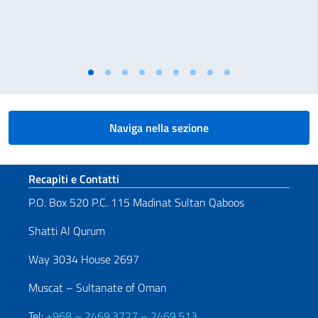
Naviga nella sezione
Sezione footer
Recapiti e Contatti
P.O. Box 520 P.C. 115 Madinat Sultan Qaboos
Shatti Al Qurum
Way 3034 House 2697
Muscat – Sultanate of Oman
Tel:
+968 – 2469.3727 – 2469.513