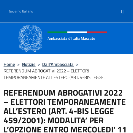
Salta al contenuto
IT
Governo Italiano
Intestazione sito, social e menù
Ambasciata d'Italia Mascate
Il nuovo sito Ambasciata d'Italia a Mascate
Home
>
Notizie
>
Dall’Ambasciata
>
REFERENDUM ABROGATIVI 2022 – ELETTORI
TEMPORANEAMENTE ALL’ESTERO (ART. 4-BIS LEGGE...
REFERENDUM ABROGATIVI 2022
– ELETTORI TEMPORANEAMENTE
ALL’ESTERO (ART. 4-BIS LEGGE
459/2001): MODALITA’ PER
L’OPZIONE ENTRO MERCOLEDI’ 11