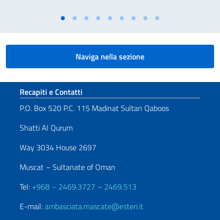
Naviga nella sezione
Sezione footer
Recapiti e Contatti
P.O. Box 520 P.C. 115 Madinat Sultan Qaboos
Shatti Al Qurum
Way 3034 House 2697
Muscat – Sultanate of Oman
Tel:
+968 – 2469.3727 – 2469.513
E-mail:
ambasciata.mascate@esteri.it