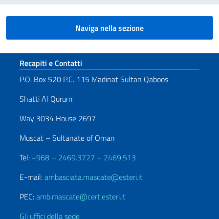
Naviga nella sezione
Sezione footer
Recapiti e Contatti
P.O. Box 520 P.C. 115 Madinat Sultan Qaboos
Shatti Al Qurum
Way 3034 House 2697
Muscat – Sultanate of Oman
Tel:
+968 – 2469.3727 – 2469.513
E-mail:
ambasciata.mascate@esteri.it
PEC:
amb.mascate@cert.esteri.it
Gli uffici della sede