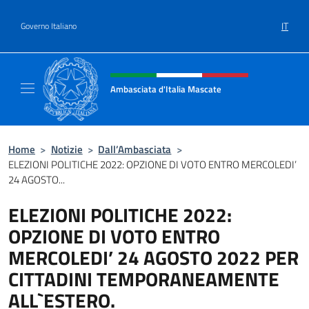
Salta al contenuto
IT
Governo Italiano
Intestazione sito, social e menù
Ambasciata d'Italia Mascate
Il nuovo sito Ambasciata d'Italia a Mascate
Home
>
Notizie
>
Dall’Ambasciata
>
ELEZIONI POLITICHE 2022: OPZIONE DI VOTO ENTRO MERCOLEDI’
24 AGOSTO...
ELEZIONI POLITICHE 2022:
OPZIONE DI VOTO ENTRO
MERCOLEDI’ 24 AGOSTO 2022 PER
CITTADINI TEMPORANEAMENTE
ALL`ESTERO.