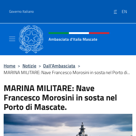
Salta al contenuto
IT
EN
Governo Italiano
Intestazione sito, social e menù
Ambasciata d'Italia Mascate
Il nuovo sito Ambasciata d'Italia a Mascate
Home
>
Notizie
>
Dall’Ambasciata
>
MARINA MILITARE: Nave Francesco Morosini in sosta nel Porto di...
MARINA MILITARE: Nave
Francesco Morosini in sosta nel
Porto di Mascate.