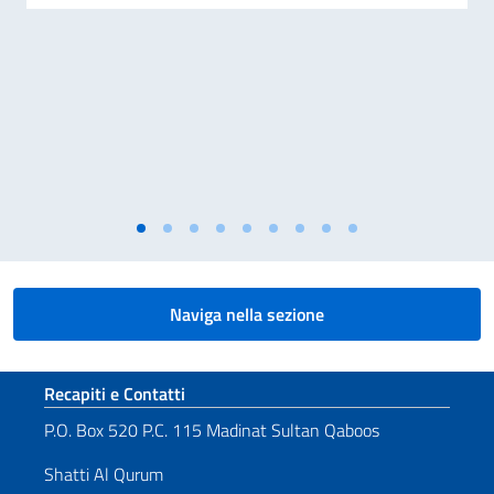
Naviga nella sezione
Sezione footer
Recapiti e Contatti
P.O. Box 520 P.C. 115 Madinat Sultan Qaboos
Shatti Al Qurum