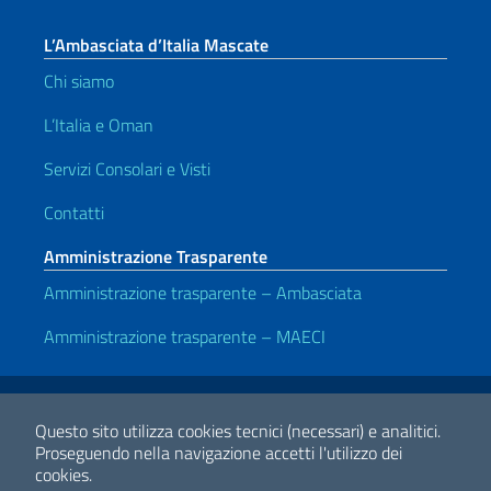
L’Ambasciata d’Italia Mascate
Chi siamo
L’Italia e Oman
Servizi Consolari e Visti
Contatti
Amministrazione Trasparente
Amministrazione trasparente – Ambasciata
Amministrazione trasparente – MAECI
Link Utili
Note legali
Privacy e cookie policy
Dichiarazione di accessibilità
Questo sito utilizza cookies tecnici (necessari) e analitici.
Proseguendo nella navigazione accetti l'utilizzo dei
cookies.