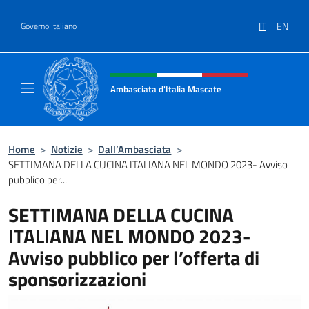
Salta al contenuto
IT
EN
Governo Italiano
Intestazione sito, social e menù
Ambasciata d'Italia Mascate
Il nuovo sito Ambasciata d'Italia a Mascate
Home
>
Notizie
>
Dall’Ambasciata
>
SETTIMANA DELLA CUCINA ITALIANA NEL MONDO 2023- Avviso
pubblico per...
SETTIMANA DELLA CUCINA
ITALIANA NEL MONDO 2023-
Avviso pubblico per l’offerta di
sponsorizzazioni