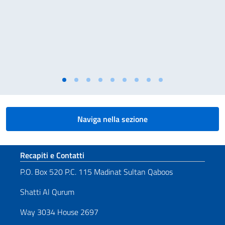
Naviga nella sezione
Sezione footer
Recapiti e Contatti
P.O. Box 520 P.C. 115 Madinat Sultan Qaboos
Shatti Al Qurum
Way 3034 House 2697