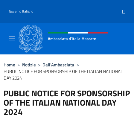
Salta al contenuto
IT
Governo Italiano
Intestazione sito, social e menù
Ambasciata d'Italia Mascate
Il nuovo sito Ambasciata d'Italia a Mascate
Home
>
Notizie
>
Dall’Ambasciata
>
PUBLIC NOTICE FOR SPONSORSHIP OF THE ITALIAN NATIONAL
DAY 2024
PUBLIC NOTICE FOR SPONSORSHIP
OF THE ITALIAN NATIONAL DAY
2024