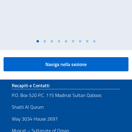
Naviga nella sezione
Sezione footer
Recapiti e Contatti
P.O. Box 520 P.C. 115 Madinat Sultan Qaboos
Shatti Al Qurum
Way 3034 House 2697
Muscat – Sultanate of Oman