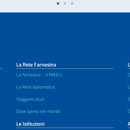
La Rete Farnesina
L
La Farnesina – il MAECI
C
La Rete diplomatica
L
Viaggiare sicuri
S
Dove siamo nel mondo
C
Le Istituzioni