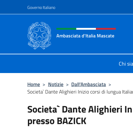
Salta al contenuto
Governo Italiano
Intestazione sito, social 
Ambasciata d'Italia Mascate
Il nuovo sito Ambasciata d'Italia a
Chi s
Home
>
Notizie
>
Dall’Ambasciata
>
Societa` Dante Alighieri Inizio corsi di lungua Ital
Societa` Dante Alighieri In
presso BAZICK