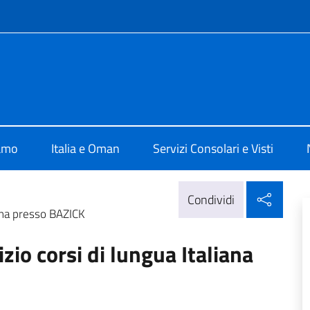
e menù
 Mascate
iamo
Italia e Oman
Servizi Consolari e Visti
Condi
Condividi
iana presso BAZICK
izio corsi di lungua Italiana