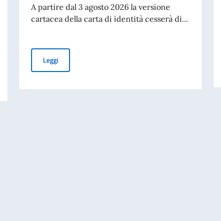
A partire dal 3 agosto 2026 la versione
cartacea della carta di identità cesserà di...
Cessazione della validità della carta d’identità cartacea 
Leggi
ARIO VOLI, INCLUSI RITARDI E CANCELLAZIONI