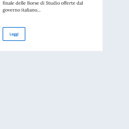
finale delle Borse di Studio offerte dal
indet
governo italiano...
l’assu
Graduatoria finale – Borse di Studio MAECI 2026-2027
Leggi
Leg
per l’espatrio dal 3 agosto