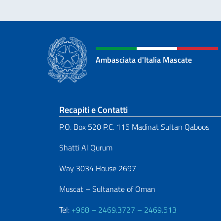
Ambasciata d'Italia Mascate
Sezione footer
Recapiti e Contatti
P.O. Box 520 P.C. 115 Madinat Sultan Qaboos
Shatti Al Qurum
Way 3034 House 2697
Muscat – Sultanate of Oman
Tel:
+968 – 2469.3727 – 2469.513