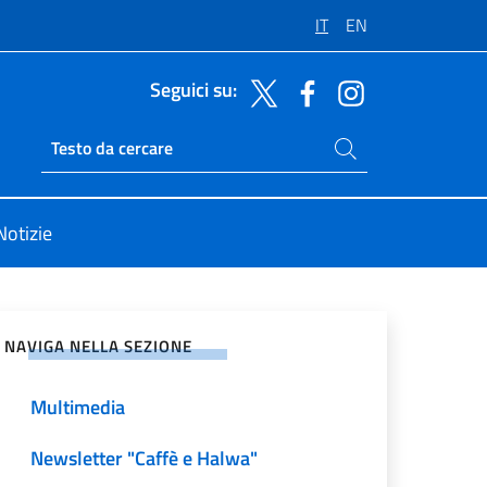
IT
EN
Seguici su:
Cerca nel sito
Ricerca sito live
Notizie
vidi sui Social Network
NAVIGA NELLA SEZIONE
Multimedia
Newsletter "Caffè e Halwa"