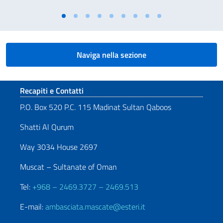
Naviga nella sezione
Sezione footer
Recapiti e Contatti
P.O. Box 520 P.C. 115 Madinat Sultan Qaboos
Shatti Al Qurum
Way 3034 House 2697
Muscat – Sultanate of Oman
Tel:
+968 – 2469.3727 – 2469.513
E-mail:
ambasciata.mascate@esteri.it