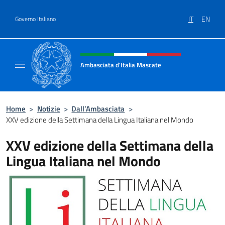
Salta al contenuto
IT
EN
Governo Italiano
Intestazione sito, social e menù
Ambasciata d'Italia Mascate
Il nuovo sito Ambasciata d'Italia a Mascate
Home
>
Notizie
>
Dall’Ambasciata
>
XXV edizione della Settimana della Lingua Italiana nel Mondo
XXV edizione della Settimana della
Lingua Italiana nel Mondo