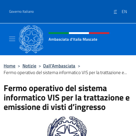
Salta al contenuto
IT
EN
Governo Italiano
Intestazione sito, social e menù
Ambasciata d'Italia Mascate
Il nuovo sito Ambasciata d'Italia a Mascate
Home
>
Notizie
>
Dall’Ambasciata
>
Fermo operativo del sistema informatico VIS per la trattazione e...
Fermo operativo del sistema
informatico VIS per la trattazione e
emissione di visti d’ingresso