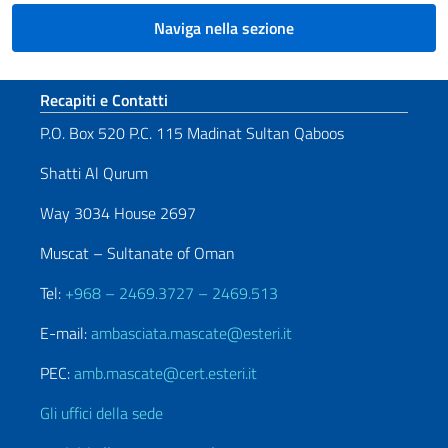
Naviga nella sezione
Sezione footer
Recapiti e Contatti
P.O. Box 520 P.C. 115 Madinat Sultan Qaboos
Shatti Al Qurum
Way 3034 House 2697
Muscat – Sultanate of Oman
Tel:
+968 – 2469.3727 – 2469.513
E-mail:
ambasciata.mascate@esteri.it
PEC:
amb.mascate@cert.esteri.it
Gli uffici della sede