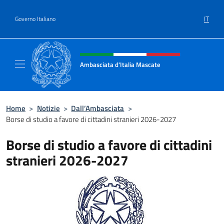
Salta al contenuto
IT
Governo Italiano
Intestazione sito, social e menù
Ambasciata d'Italia Mascate
Il nuovo sito Ambasciata d'Italia a Mascate
Home
>
Notizie
>
Dall’Ambasciata
>
Borse di studio a favore di cittadini stranieri 2026-2027
Borse di studio a favore di cittadini
stranieri 2026-2027