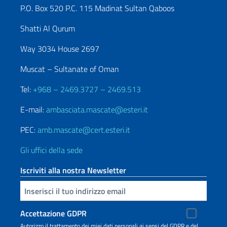
P.O. Box 520 P.C. 115 Madinat Sultan Qaboos
Shatti Al Qurum
Way 3034 House 2697
Muscat – Sultanate of Oman
Tel:
+968 – 2469.3727 – 2469.513
E-mail:
ambasciata.mascate@esteri.it
PEC:
amb.mascate@cert.esteri.it
Gli uffici della sede
Iscriviti alla nostra Newsletter
Inserisci la tua email
Accettazione GDPR
Autorizzo il trattamento dei miei dati personali ai sensi del GDPR e del