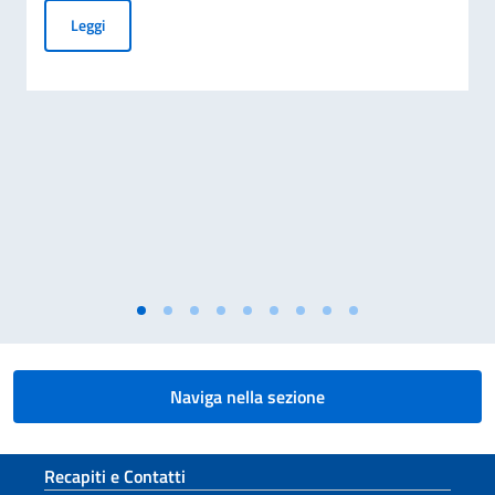
AVVISO OMAN AIR SU POSSIBILI CAMBI DI ORARIO VOLI, I
Leggi
Naviga nella sezione
Sezione footer
Recapiti e Contatti