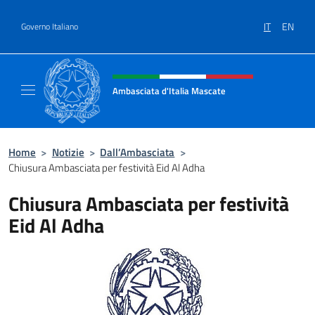
Salta al contenuto
IT
EN
Governo Italiano
Intestazione sito, social e menù
Ambasciata d'Italia Mascate
Il nuovo sito Ambasciata d'Italia a Mascate
Home
>
Notizie
>
Dall’Ambasciata
>
Chiusura Ambasciata per festività Eid Al Adha
Chiusura Ambasciata per festività
Eid Al Adha