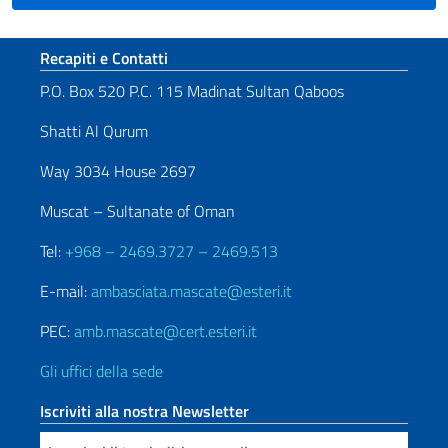
Sezione footer
Recapiti e Contatti
P.O. Box 520 P.C. 115 Madinat Sultan Qaboos
Shatti Al Qurum
Way 3034 House 2697
Muscat – Sultanate of Oman
Tel:
+968 – 2469.3727 – 2469.513
E-mail:
ambasciata.mascate@esteri.it
PEC:
amb.mascate@cert.esteri.it
Gli uffici della sede
Iscriviti alla nostra Newsletter