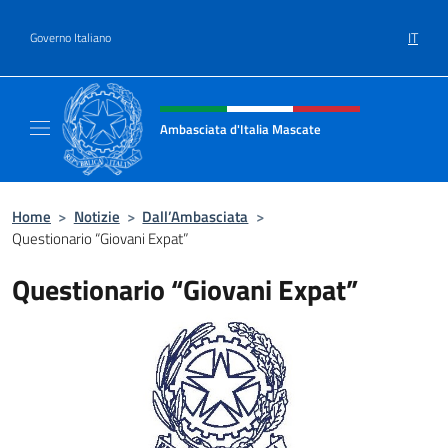
Salta al contenuto
IT
Governo Italiano
Intestazione sito, social e menù
Ambasciata d'Italia Mascate
Il nuovo sito Ambasciata d'Italia a Mascate
Home
>
Notizie
>
Dall’Ambasciata
>
Questionario “Giovani Expat”
Questionario “Giovani Expat”