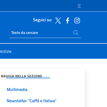
IT
Seguici su:
Cerca nel sito
Ricerca sito live
Notizie
vidi sui Social Network
NAVIGA NELLA SEZIONE
Multimedia
Newsletter "Caffè e Halwa"