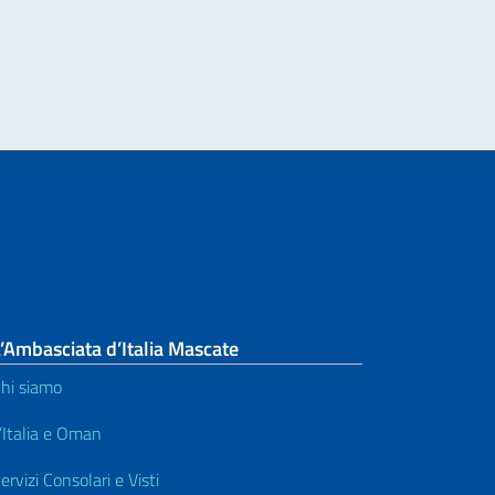
’Ambasciata d’Italia Mascate
hi siamo
’Italia e Oman
ervizi Consolari e Visti