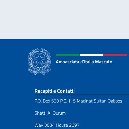
Ambasciata d'Italia Mascate
Sezione footer
Recapiti e Contatti
P.O. Box 520 P.C. 115 Madinat Sultan Qaboos
Shatti Al Qurum
Way 3034 House 2697