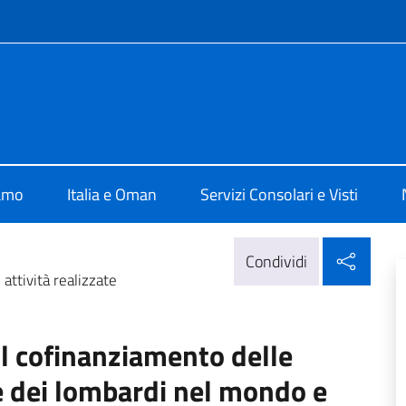
e menù
 Mascate
iamo
Italia e Oman
Servizi Consolari e Visti
Condi
Condividi
attività realizzate
l cofinanziamento delle
re dei lombardi nel mondo e