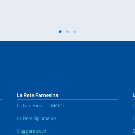
La Rete Farnesina
L
La Farnesina – il MAECI
C
La Rete diplomatica
L
Viaggiare sicuri
S