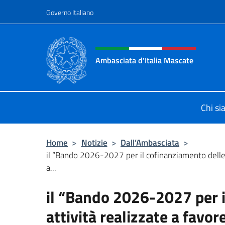
Salta al contenuto
Governo Italiano
Intestazione sito, social 
Ambasciata d'Italia Mascate
Il nuovo sito Ambasciata d'Italia a
Chi s
Home
>
Notizie
>
Dall’Ambasciata
>
il “Bando 2026-2027 per il cofinanziamento delle 
a...
il “Bando 2026-2027 per i
attività realizzate a favo