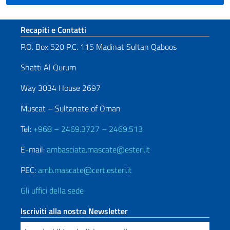
Sezione footer
Recapiti e Contatti
P.O. Box 520 P.C. 115 Madinat Sultan Qaboos
Shatti Al Qurum
Way 3034 House 2697
Muscat – Sultanate of Oman
Tel:
+968 – 2469.3727 – 2469.513
E-mail:
ambasciata.mascate@esteri.it
PEC:
amb.mascate@cert.esteri.it
Gli uffici della sede
Iscriviti alla nostra Newsletter