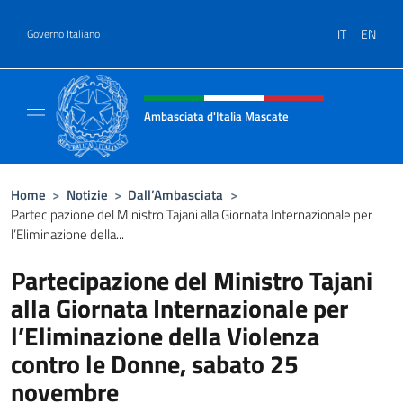
Salta al contenuto
IT
EN
Governo Italiano
Intestazione sito, social e menù
Ambasciata d'Italia Mascate
Il nuovo sito Ambasciata d'Italia a Mascate
Home
>
Notizie
>
Dall’Ambasciata
>
Partecipazione del Ministro Tajani alla Giornata Internazionale per
l’Eliminazione della...
Partecipazione del Ministro Tajani
alla Giornata Internazionale per
l’Eliminazione della Violenza
contro le Donne, sabato 25
novembre