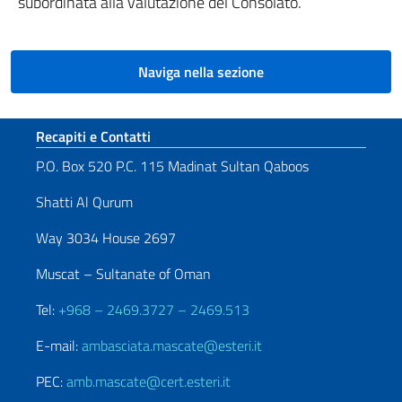
subordinata alla valutazione del Consolato.
Naviga nella sezione
Sezione footer
Recapiti e Contatti
P.O. Box 520 P.C. 115 Madinat Sultan Qaboos
Shatti Al Qurum
Way 3034 House 2697
Muscat – Sultanate of Oman
Tel:
+968 – 2469.3727 – 2469.513
E-mail:
ambasciata.mascate@esteri.it
PEC:
amb.mascate@cert.esteri.it