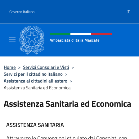
Salta al contenuto
IT
Governo Italiano
Intestazione sito, social e menù
Ambasciata d'Italia Mascate
Il nuovo sito Ambasciata d'Italia a Mascate
Home
>
Servizi Consolari e Visti
>
Servizi per il cittadino italiano
>
Assistenza ai cittadini all’estero
>
Assistenza Sanitaria ed Economica
Assistenza Sanitaria ed Economica
ASSISTENZA SANITARIA
Attraverso le Convenzioni stipulate dai Consolati con